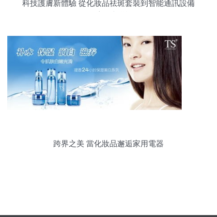
科技護膚新體驗 從化妝品祛斑套裝到智能通訊設備
的美麗蛻變
跨界之美 當化妝品邂逅家用電器