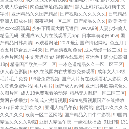
久成人综合网
|
肉色丝袜足j视频国产
|
黑人上司好猛我好爽中文
字幕
|
亚洲精品久久国产精品
|
国产视频久久久久久久
|
日韩精品
亚洲人旧成在线
|
深夜福利一区二区
|
日产精品久久久
|
欧美激情
性xxxxx高清真
|
少妇下蹲露大唇无遮挡
|
www,99
|
人妻少妇偷人
精品无码
|
亚洲成av人片在线观看无app
|
日本丰满老妇bbw
|
国
产精品日韩高清
|
av观看网址
|
2020最新国产情侣网站
|
色五月丁
香五月综合五月4438
|
国产高清视频免费
|
成人动漫一区二区
|
日
本色片网站
|
中文无遮挡h肉视频在线观看
|
亚洲色丰满少妇高潮
18p
|
精品国产欧美一区二区
|
一本色道精品久久一区二区三区
|
伊人春色影院
|
99久在线国内在线播放免费观看
|
成年女人18级
毛片毛片免费
|
99爱免费视频
|
国产大片黄在线观看私人影院
|
久
久黄色免费网站
|
毛片毛片
|
国产成人av网
|
亚洲另类欧美综合久
久图片区
|
成人18免费观看的动漫
|
精品无人乱码一区二区三区
|
黄网在线播放
|
在线成人激情视频
|
99re免费视频国产在线播放
|
337p日本大胆欧久久
|
亚洲人精品午夜
|
操网站
|
蜜乳av久久久久
久久久久久
|
欧美一区二区网站
|
国产精品入口牛牛影视
|
99国内
精品久久久久影院
|
亚洲人精品午夜
|
一级在线播放
|
91日韩
|
131