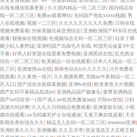
美女爱做视频
|
国产av一区最新精品
|
亚洲综合二区
|
国产成人av
在线免播放观看更新
|
久久国内精品一区二区三区
|
国内精品自
线一区二区三区
|
免费av观看网站
|
无码国产色欲xxxxx视频
|
男
人在线视频
|
视频一二三区
|
久久久久久久久久久免费
|
日韩在线
视频免费观看
|
丝袜美腿丝袜亚洲综合
|
亚洲欧洲国产码专区在线
观看
|
狠狠操在线视频
|
色视频综合无码一区二区三区
|
玩弄了裸
睡少妇人妻野战
|
亚洲码国产岛国毛片在线
|
和漂亮岳做爰3中文
字幕
|
好男人好资源在线观看免费视频
|
亚洲黑丝在线
|
乱色熟女
综合一区二区三区
|
欧美精品一区在线观看
|
日本久久精品一区二
区三区
|
亚洲激情av在线
|
狠狠色综合tv久久久久久
|
污片免费在
线观看
|
久久黄色一级片
|
久久视频免费
|
尤物av午夜精品一区二
区入口
|
国产综合在线观看视频
|
亚洲tv在线
|
欧美黄色大片视频
|
国产乱码字幕精品高清av
|
亚洲精品国产摄像头
|
蜜臀亚洲精品
国产aⅴ综合第一
|
国产成人av在线免播放app
|
大陆av在线
|
少妇
高潮大叫好爽
|
久久久久日韩精品免费观看
|
亚洲最新在线
|
小视
频在线观看
|
av无码爆乳护士在线播放
|
又黄又爽在线观看
|
天天
影视色香欲综合久久
|
精品无人乱码一区二区三区
|
wwwxxx亚洲
|
亚洲欧美久久久
|
亚洲播播
|
久久五月亭
|
色翁荡息又大又硬又粗