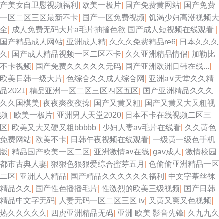
产美女自卫慰视频福利
|
欧美一极片
|
国产免费黄网站
|
国产免费
一区二区三区最新不卡
|
国产一区免费视频
|
饥渴少妇高潮视频大
全
|
成人免费无码大片a毛片抽搐色欲 国产成人短视频在线观看
|
国产精品成人网站
|
亚洲成人精
|
久久久免费精品re6
|
日本久久久
久
|
国产成人精品视频一区二区不卡
|
久久亚洲精品情侣
|
加勒比
不卡视频
|
国产免费久久久久久无码
|
国产亚洲欧洲日韩在线...
|
欧美日韩一级大片
|
色综合久久成人综合网
|
亚洲а∨天堂久久精
品2021
|
精品亚洲一区二区三区四区五区
|
国产亚洲精品久久久
久久国模美
|
夜夜爽夜夜操
|
国产又黄又粗
|
国产又黄又大又粗视
频
|
欧美一极片
|
亚洲男人天堂2020
|
日本不卡在线视频二区三
区
|
欧美又大又硬又粗bbbbb
|
少妇人妻av毛片在线看
|
久久黄色
免费网站
|
欧美不卡
|
日韩午夜视频在线观看
|
一级黄一级色手机
版
|
精品国产欧美一区二区
|
亚洲激情av在线
|
gav成人
|
激情校园
都市古典人妻
|
狠狠色狠狠爱综合蜜芽五月
|
色偷偷亚洲精品一区
二区
|
亚洲人人精品
|
国产精品久久久久久久福利
|
中文字幕丝袜
精品久久
|
国产性色播播毛片
|
性激烈的欧美三级视频
|
国产日韩
精品中文字无码
|
人妻无码一区二区三区 tv
|
又黄又爽又色视频
|
热久久久久久
|
四虎亚洲精品无码
|
亚洲 欧美 影音先锋
|
久九九久