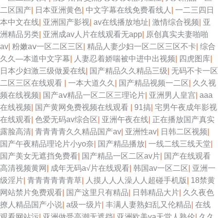
二区国产
|
日本亚洲黄色
|
中文字幕在线免费看线人
|
一二三四日
本中文在线
|
亚洲国产影视
|
av在线播放地址
|
激情综合视频
|
亚
洲精品另类
|
亚洲成av人片在线观看无app
|
原创真实夫妻啪啪
av
|
粉嫩aⅴ一区二区三区
|
精品人妻少妇一区二区三区不卡
|
综合
久久—本道中文字幕
|
人妻忍着娇喘被中进中出视频
|
四虎图库
|
日本少妇激三级做爰在线
|
国产精品久久精品三级
|
无码不卡一区
二区三区在线观看
|
一本大道久久
|
国产精品视频一二区
|
久久视
频在线视频
|
国产aⅴ精品一区二区三理论片
|
亚洲男人皇宫
|
aaa
在线视频
|
国产黄网免费视频在线观看
|
91搞
|
宅男午夜成年影视
在线观看
|
色爱无码av综合区
|
亚洲午夜在线
|
正在播放国产真实
露脸高清
|
青青青青久久精品国产av
|
亚洲性av
|
日韩二区视频
|
国产午夜精品理论片小yo奈
|
国产精品播放
|
一线二线三线天堂
|
国产美女无遮挡免费看
|
国产精品一区二区av片
|
国产在线观看
高清视频黄网
|
成年无码a√片在线观看
|
韩国av一区二区
|
亚洲一
级淫片
|
青青青青青青草
|
人摸人人人澡人人超碰手机版
|
18禁黄
网站禁片免费观看
|
国产这里只有精品
|
日韩精品大片
|
久久夜色
撩人精品国产小说
|
a级一级片
|
丰满人妻熟妇乱又伦精品
|
在线
观看网站污
|
亚洲做受高潮无遮挡
|
亚洲欧美va天堂人熟伦
|
久久