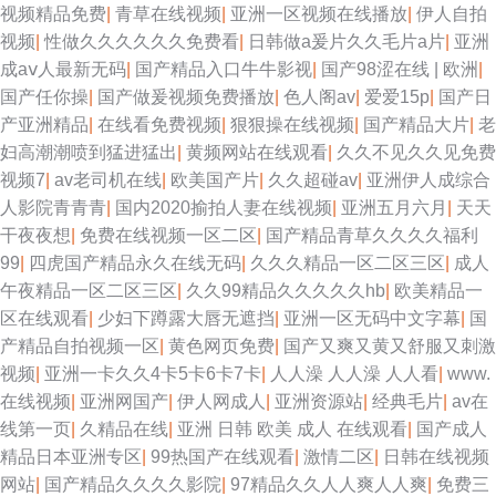
视频精品免费
|
青草在线视频
|
亚洲一区视频在线播放
|
伊人自拍
视频
|
性做久久久久久久免费看
|
日韩做a爰片久久毛片a片
|
亚洲
成aⅴ人最新无码
|
国产精品入口牛牛影视
|
国产98涩在线 | 欧洲
|
国产任你操
|
国产做爰视频免费播放
|
色人阁av
|
爱爱15p
|
国产日
产亚洲精品
|
在线看免费视频
|
狠狠操在线视频
|
国产精品大片
|
老
妇高潮潮喷到猛进猛出
|
黄频网站在线观看
|
久久不见久久见免费
视频7
|
av老司机在线
|
欧美国产片
|
久久超碰av
|
亚洲伊人成综合
人影院青青青
|
国内2020揄拍人妻在线视频
|
亚洲五月六月
|
天天
干夜夜想
|
免费在线视频一区二区
|
国产精品青草久久久久福利
99
|
四虎国产精品永久在线无码
|
久久久精品一区二区三区
|
成人
午夜精品一区二区三区
|
久久99精品久久久久久hb
|
欧美精品一
区在线观看
|
少妇下蹲露大唇无遮挡
|
亚洲一区无码中文字幕
|
国
产精品自拍视频一区
|
黄色网页免费
|
国产又爽又黄又舒服又刺激
视频
|
亚洲一卡久久4卡5卡6卡7卡
|
人人澡 人人澡 人人看
|
www.
在线视频
|
亚洲网国产
|
伊人网成人
|
亚洲资源站
|
经典毛片
|
av在
线第一页
|
久精品在线
|
亚洲 日韩 欧美 成人 在线观看
|
国产成人
精品日本亚洲专区
|
99热国产在线观看
|
激情二区
|
日韩在线视频
网站
|
国产精品久久久久影院
|
97精品久久人人爽人人爽
|
免费三