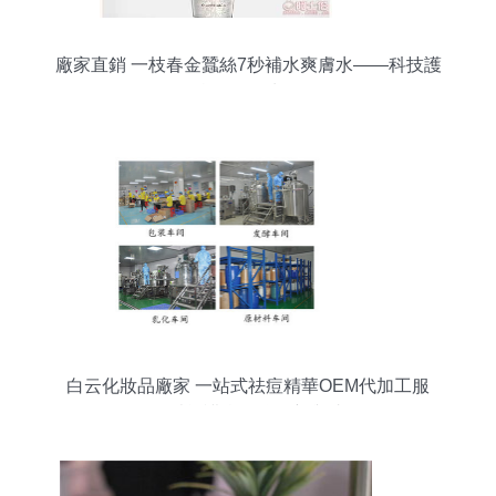
廠家直銷 一枝春金蠶絲7秒補水爽膚水——科技護
膚，煥活水潤
白云化妝品廠家 一站式祛痘精華OEM代加工服
務，賦能護膚品牌創新與成長