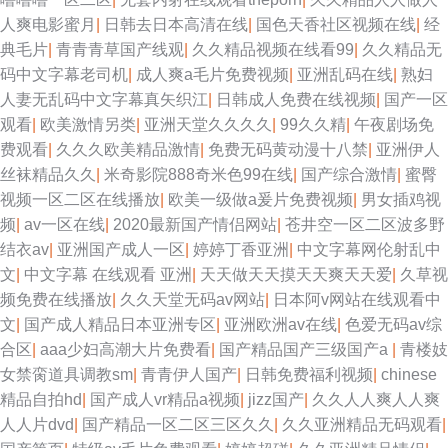
人爽电影蜜月
|
日韩去日本高清在线
|
国色天香社区视频在线
|
经
典毛片
|
青青青草国产线观
|
久久精品视频在线看99
|
久久精品无
码中文字幕老司机
|
成人爽a毛片免费视频
|
亚洲乱码在线
|
熟妇
人妻无乱码中文字幕真矢织江
|
日韩成人免费在线视频
|
国产一区
观看
|
欧美激情另类
|
亚洲天堂久久久久
|
99久久精
|
午夜剧场免
费观看
|
久久久欧美精品激情
|
免费无码黄动漫十八禁
|
亚洲伊人
丝袜精品久久
|
米奇影院888奇米色99在线
|
国产综合激情
|
蜜臀
视频一区二区在线播放
|
欧美一级做a爰片免费视频
|
男女插鸡视
频
|
av一区在线
|
2020最新国产情侣网站
|
苍井空一区二区波多野
结衣av
|
亚洲国产成人一区
|
婷婷丁香亚洲
|
中文字幕网伦射乱中
文
|
中文字幕 在线观看 亚洲
|
天天做天天摸天天爽天天爱
|
久草视
频免费在线播放
|
久久天堂无码av网站
|
日本阿v网站在线观看中
文
|
国产成人精品日本亚洲专区
|
亚洲欧洲av在线
|
色爱无码av综
合区
|
aaa少妇高潮大片免费看
|
国产精品国产三级国产a
|
青楼妓
女禁脔道具调教sm
|
青青伊人国产
|
日韩免费福利视频
|
chinese
精品自拍hd
|
国产成人vr精品a视频
|
jizz国产
|
久久人人爽人人爽
人人片dvd
|
国产精品一区二区三区久久
|
久久亚洲精品无码观看
|