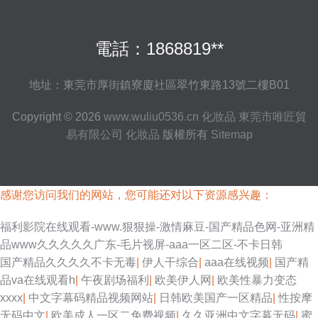
電話：1868819**
地址：東莞市厚街鎮寮廈社區翠竹東路13號二樓B01
Copyright © 2026
www.wuliu0536.cn
化妝品
東莞市唯匠貿
易有限公司
化妝品
版權所有
Sitemap
感谢您访问我们的网站，您可能还对以下资源感兴趣：
福利影院在线观看-www.狠狠操-激情麻豆-国产精品色网-亚洲精
品www久久久久久广东-毛片视屏-aaa一区二区-不卡日韩
国产精品久久久久不卡无毒
|
伊人干综合
|
aaa在线视频
|
国产精
品va在线观看h
|
午夜剧场福利
|
欧美伊人网
|
欧美性暴力变态
xxxx
|
中文字幕码精品视频网站
|
日韩欧美国产一区精品
|
性按摩
无码中文
|
欧美成人一区二免费视频
|
久久亚洲中文字幕无码
|
蜜