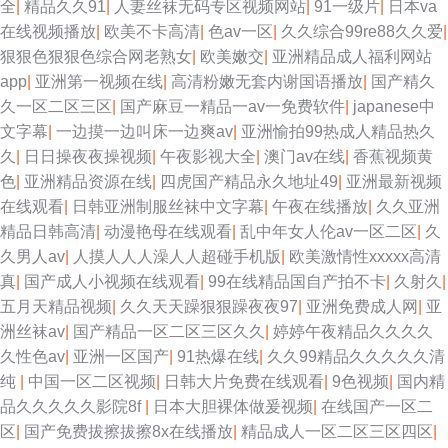
全
|
精品久久91
|
人妻丝袜无码专区视频网站
|
91一级片
|
日本va
在线视频播放
|
欧美不卡高清
|
色av一区
|
久久综合99re88久久爱
|
狠狠色狠狠色综合网老熟女
|
欧美嫩交
|
亚洲精品成人福利网站
app
|
亚洲第一视频在线
|
高清粉嫩无套内谢国语播放
|
国产精久
久一区二区三区
|
国产麻豆一精品一av一免费软件
|
japanese中
文字幕
|
一边摸一边叫床一边爽av
|
亚洲愉拍99热成人精品热久
久
|
日日操夜夜操视频
|
午夜影视大全
|
澳门av在线
|
香蕉视频黄
色
|
亚洲精品资源在线
|
四虎国产精品永久地址49
|
亚洲最新视频
在线观看
|
日韩亚洲制服丝袜中文字幕
|
午夜在线播放
|
久久亚洲
精品日韩高清
|
动漫艳母在线观看
|
乱中年女人伦av一区二区
|
久
久男人av
|
人摸人人人澡人人超碰手机版
|
欧美激情性xxxxx高清
真
|
国产成人小视频在线观看
|
99在线精品国自产拍不卡
|
久射久
|
五月天精品视频
|
久久天天躁狠狠躁夜夜97
|
亚洲免费成人网
|
亚
洲丝袜av
|
国产精品一区二区三区久久
|
婷婷午夜精品久久久久
久性色av
|
亚洲一区国产
|
91热爆在线
|
久久99精品久久久久久清
纯
|
中国一区二区视频
|
日韩大片免费在线观看
|
9色视频
|
国内精
品久久久久久影院8f
|
日本大胆裸体做爰视频
|
在线国产一区二
区
|
国产免费拔擦拔擦8x在线播放
|
精品成人一区二区三区四区
|