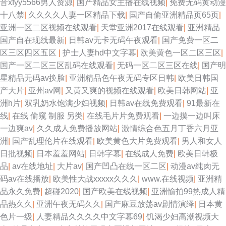
音xfyy5566男人资源
|
国产精品女主播在线视频
|
免费无码黄动漫
十八禁
|
久久久久人妻一区精品下载
|
国产自偷亚洲精品页65页
|
亚洲一区二区视频在线观看
|
天堂亚洲2017在线观看
|
亚洲精品
国产自在现线最新
|
日韩av无卡无码午夜观看
|
国产免费一区二
区三区四区五区
|
护士人妻hd中文字幕
|
欧美黄色一区二区三区
|
国产一区二区三区乱码在线观看
|
无码一区二区三区在线
|
国产明
星精品无码av换脸
|
亚洲精品色午夜无码专区日韩
|
欧美日韩国
产大片
|
亚州av网
|
又黄又爽的视频在线观看
|
欧美日韩网站
|
亚
洲h片
|
双乳奶水饱满少妇视频
|
日韩av在线免费观看
|
91最新在
线
|
在线 偷窥 制服 另类
|
在线毛片片免费观看
|
一边摸一边叫床
一边爽av
|
久久成人免费播放网站
|
激情综合色五月丁香六月亚
洲
|
国产乱理伦片在线观看
|
欧美黄色大片免费观看
|
男人和女人
日批视频
|
日本羞羞网站
|
日韩字幕
|
在线成人免费
|
欧美日韩极
品
|
av在线地址
|
大片av
|
国产凹凸在线一区二区
|
动漫av纯肉无
码av在线播放
|
欧美性大战xxxxx久久久
|
www.在线视频
|
亚洲精
品永久免费
|
超碰2020
|
国产欧美在线视频
|
亚洲愉拍99热成人精
品热久久
|
亚洲午夜无码久久
|
国产麻豆放荡av剧情演绎
|
日本黄
色片一级
|
人妻精品久久久久中文字幕69
|
饥渴少妇高潮视频大