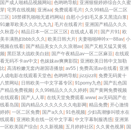
国产成人啪精品视频网站
|
色哟哟导航
|
亚洲狠狠婷婷综合久久蜜
芽
|
宅男在线视频
|
亚洲aa
|
免费观看毛片
|
久久99精品一区二区
三区
|
18禁裸乳啪啪无遮裆网站
|
自慰小少妇毛又多又黑流白浆
|
91嫩草欧美久久久九九九
|
毛片在线看片
|
亚洲国产精品久久久
久秋霞小
|
精品日本一区二区三区
|
在线成人看片
|
国产片91
|
欧
美丰满熟妇bbb久久久
|
欧美日韩大片
|
夫妻啪啪呻吟x一88av
|
小
视频在线看
|
国产精品美女久久久浪潮av
|
国产又粗又猛又黄视
频
|
黑巨茎大战欧美白妞
|
国产午夜精品av一区二区麻豆
|
在线观
看无码不卡av中文
|
色妺妺av爽爽影院
|
亚洲欧美日韩中文加勒
比
|
高清粉嫩无套内谢国语播放
|
av55 | 免费高清av在线看
|
亚洲
人成电影在线观看天堂色
|
色哟哟导航
|
jizzjizz8
|
免费无码黄十
八禁网站
|
日韩欧美一中文字暮专区
|
91porny九色
|
国产乱色国
产精品免费视频
|
久久99精品久久久久婷婷
|
国产黄网免费视频
在线观看
|
国产人人草
|
在线天堂免费观看.www
|
av无码国产在
线看岛国
|
国内精品久久久久久久久电影网
|
精品免费
|
开心激情
婷婷
|
一区二区免费
|
国产a久久
|
91色视频
|
少妇高潮惨叫喷水在
线观看
|
亚洲欧美在线一区中文字幕
|
中文字幕制服诱惑
|
亚洲第
一区欧美国产综合
|
久久新视频
|
五月婷婷社区
|
久久黄色视屏
|
国