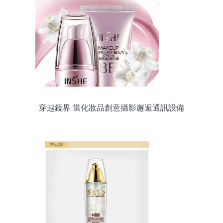
穿越鏡界 當化妝品創意攝影邂逅通訊設備