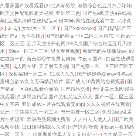
久香蕉国产线看观看伊
|
性高潮影院
|
激情综合色五月六月婷婷
|
欧美交换配乱吟粗大视频
|
亚洲第二色
|
国产热a欧美热a在线视
频
|
亚洲高清码在线精品av
|
日本阿v网站在线观看中文
|
尤物久
久
|
末成年女av片一区二区丫
|
国产xxxxxxxxx
|
国产精品国产三
级国产a
|
天堂在线v
|
国产乱码精品一区二区三区精东
|
午夜av一
区二区三区
|
五月天激情开心网
|
99久久国产综合精品五月天喷
水
|
69av一区二区三区
|
男女爽爽视频
|
免费无码在线播放av
|
av
在线第一页
|
羞羞影院午夜男女爽爽
|
午夜h
|
国产jk白丝在线观看
免费
|
成人网在线
|
天天射天天拍
|
国产免费一区二区三区四区五
区
|
深夜福利一区二区
|
91成人久久
|
国产婷婷色综合av性色av
|
蜜桃色欲av久久无码精品软件
|
国产成人18黄网站免费观看
|
国
产精品一区在线观看你懂的
|
国产精品交换
|
无码h黄肉3d动漫在
线观看
|
久操视频精品
|
国产又粗又猛又色又
|
国产一区二区三区
中文字幕
|
亚洲成av人片在线观看无app
|
久久久视频在线观看
|
亚洲丁香婷婷久久一区二区
|
奇米影视一区二区
|
免费1级a做爰
片在线观看
|
欧洲做受高潮免费看
|
人人曰人人做人人
|
国产欧美
视频在线
|
日日碰狠狠躁久久躁
|
国产综合激情
|
尤物av午夜精品
一区二区入口
|
俄罗斯兽交黑人又大又粗水汪汪
|
久久精品一区