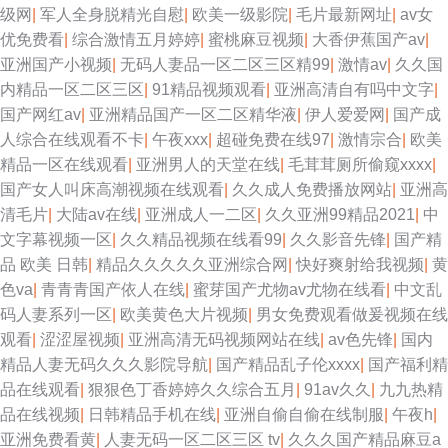
级网
|
军人全身脱精光自慰
|
欧美一级影院
|
毛片最新网址
|
av女
优免费看
|
综合激情五月婷婷
|
蜜桃麻豆视频
|
大香伊蕉国产av
|
亚洲国产小视频
|
无码人妻品一区二区三区精99
|
激情av
|
久久国
内精品一区二区三区
|
91精品视频观看
|
亚洲高清自有吗中文字
|
国产网红av
|
亚洲精品国产一区二区精华液
|
伊人爱爱网
|
国产成
人综合在线观看不卡
|
午夜xxx
|
超碰免费在线97
|
激情宗合
|
欧美
精品一区在线观看
|
亚洲男人的天堂在线
|
毛茸茸厕所偷窥xxxx
|
国产女人叫床高潮视频在线观看
|
久久成人免费播放网站
|
亚洲高
清毛片
|
大陆av在线
|
亚洲成人一二区
|
久久亚洲99精品2021
|
中
文字幕视频一区
|
久久精品视频在线看99
|
久久影音先锋
|
国产精
品 欧美 日韩
|
精品久久久久久亚洲综合网
|
快好爽射给我视频
|
黄
色va
|
青青青国产依人在线
|
蜜芽国产尤物av尤物在线看
|
中文乱
码人妻系列一区
|
欧美黄色大片视频
|
男女免费观看做爰视频在线
观看
|
涩涩屋视频
|
亚洲高清无码视频网站在线
|
av色先锋
|
国内
精品人妻无码久久久影院导航
|
国产精品乱子伦xxxx
|
国产福利精
品在线观看
|
狠狠色丁香婷婷久久综合五月
|
91av久久
|
九九热精
品在线视频
|
日韩精品手机在线
|
亚洲自偷自偷在线制服
|
午夜h
|
亚洲免费看黄
|
人妻无码一区二区三区 tv
|
久久久国产精品麻豆a