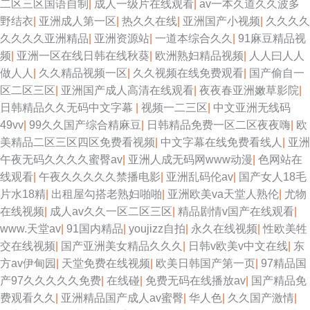
二区三区国语自制
|
成人一级片在线观看
|
av一本久道久久波多
野结衣
|
亚洲成人第一区
|
热久久在线
|
亚洲国产小视频
|
久久久久
久久久久亚洲精品
|
亚洲资源站
|
一道本综合久久
|
91麻豆精品视
频
|
亚洲一区在线日韩在线秋葵
|
欧洲熟妇精品视频
|
人人曰人人
做人人
|
久久精品视频一区
|
久久视频在线免费观看
|
国产偷自一
区二区三区
|
亚洲国产成人高清在线观看
|
夜夜春亚洲嫩草影院
|
日韩精品久久无码中文字幕
|
视频一二三区
|
中文亚洲无线码
49vv
|
99久久国产综合精麻豆
|
日韩精品免费一区二区夜夜嗨
|
欧
美精品二区三区四区免费看视频
|
中文字幕在线免费看线人
|
亚洲
午夜无码久久久久蜜臀av
|
亚洲人成无码网www动漫
|
色网站在
线观看
|
午夜久久久久久禁播电影
|
亚洲乱码伦av
|
国产女人18毛
片水18精
|
出租屋勾搭老熟妇啪啪
|
亚洲欧美va天堂人熟伦
|
尤物
在线视频
|
成人av久久一区二区三区
|
精品剧情v国产在线观看
|
www.天堂av
|
91国内精品
|
youjizz自拍
|
永久在线视频
|
性欧美牲
交在线视频
|
国产亚洲美女精品久久久
|
日韩v欧美v中文在线
|
东
方av伊甸园
|
天堂免费在线视频
|
欧美日韩国产第一页
|
97精品国
产97久久久久久免费
|
在线碰
|
免费无码在线播放av
|
国产精品免
费观看久久
|
亚洲精品国产成人av蜜臀
|
华人色
|
久久国产激情
|