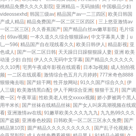
桃精品免费久久久久影院
|
亚洲精品～无码抽插
|
中国极品少妇
videossexhd
|
韩国三级av
|
精品国产av一二三四区
|
欧美日韩国
产成人精品
|
精品免费国产一区二区三区四区
|
三上悠亚激情av
一区二区三区
|
久久香蕉国产
|
国产精品白丝av嫩草影院
|
毛片综
合
|
69av视频
|
一本久道久久综合狠狠躁av
|
中文字幕美人妻亅u
乚一596
|
精品国产自在现线看久久
|
欧美日韩伊人
|
精品影视
|
亚
色成人
|
国产一区二区日韩
|
天天躁日日躁狠狠躁人妻
|
亚洲 欧美
动漫 少妇 自拍
|
伊人久久无码中文字幕
|
国产精品久久久久久久
久久10秀
|
宅男午夜成年影视在线观看
|
日本3p视频
|
成人拍拍视
频
|
一二区在线观看
|
激情综合色五月六月婷婷
|
777米奇色8888
狠狠俺去啦
|
国产妞干网
|
性开放网站
|
91久久国产综合久久
|
伊
人三级
|
欧美激情黑白配
|
伊人干网综合亚洲
|
狠狠干五月
|
国产调
教一区
|
午夜草逼
|
性欧美老人牲交xxxxx视频
|
娇小萝被两个黑人
用半米长
|
国产丝袜在线精品丝袜
|
国产女人叫床高潮视频在线观
看
|
亚洲激情av在线
|
91嫩草欧美久久久九九九
|
九九热99久久久
国产盗摄
|
亚洲春色校园
|
日韩欧美一区二区三区永久免费
|
国产
精品第10页
|
圆产精品久久久久久久久久久
|
国产乱子伦视频大
全亚瑟影院
|
成人在线免费看视频
|
精品黑人
|
91精品小视频
|
久