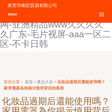
福利影院在线观看-www.狠
東莞市唯匠貿易有限公司
狠操-激情麻豆-国产精品色
MENU
网-亚洲精品www久久久久
久广东-毛片视屏-aaa一区二
区-不卡日韩
當前位置：
首頁
>
產品大全
>
化妝品過期后還能使用嗎？
家用電器為你揭示慎用背后的真相
化妝品過期后還能使用嗎？
家用電器為你揭示慎用背后