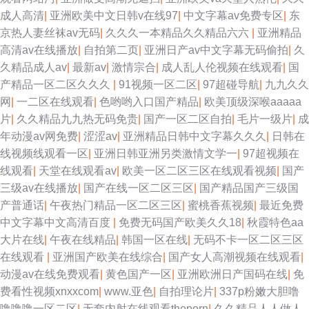
成人高清
|
亚洲欧美中文日韩v在线97
|
中文字幕av免费专区
|
东
京热人妻丝袜av无码
|
久久久一本精品久久精品六六
|
亚洲精品
高清av在线播放
|
自拍第二页
|
亚洲日产av中文字幕无码偷拍
|
久
久精品成人av
|
最新av
|
激情宗合
|
成人乱人伦视频在线观看
|
国
产精品一区二区久久久
|
91视频一区二区
|
97超碰导航
|
九九久久
网
|
一二区在线观看
|
色哟哟入口国产精品
|
欧美顶级深喉aaaaa
片
|
久久精品九九热无码免贵
|
国产一区二区自拍
|
毛片一级片
|
成
年动漫av网免费
|
涩涩av
|
亚洲精品日韩中文字幕久久久
|
日韩在
线视频线观看一区
|
亚洲日韩亚洲另类激情文学一
|
97超视频在
线观看
|
天堂在线观看av
|
欧美一区二区三区在线观看视频
|
国产
三级av在线播放
|
国产在线一区二区三区
|
国产精品国产三级国
产普通话
|
午夜热门精品一区二区三区
|
蜜桃香蕉视频
|
最近免费
中文字幕中文高清百度
|
免费无码国产欧美久久18
|
秋霞特色aa
大片在线
|
午夜在线精品
|
韩国一区在线
|
无码不卡一区二区三区
在线观看
|
亚洲国产欧美在线综合
|
国产女人高潮视频在线观看
|
动漫av在线免费观看
|
黄色国产一区
|
亚洲欧洲日产国码在线
|
免
费看性视频xnxxcom
|
www.亚色
|
自拍理论片
|
337p粉嫩大胆噜
噜噜噜一区二区
|
无套内射在线观看theporn
|
久久精品人人做人