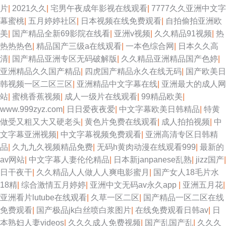
片
|
2021久久
|
宅男午夜成年影视在线观看
|
7777久久亚洲中文字
幕蜜桃
|
五月婷婷社区
|
日本视频在线免费观看
|
自拍偷拍亚洲欧
美
|
国产精品全新69影院在线看
|
亚洲v视频
|
久久精品91视频
|
热
热热热色
|
精品国产三级a在线观看
|
一本色综合网
|
日本久久高
清
|
国产精品亚洲专区无码破解版
|
久久精品亚洲精品国产色婷
|
亚洲精品久久国产精品
|
四虎国产精品永久在线无码
|
国产欧美日
韩视频一区二区三区
|
亚洲精品中文字幕在线
|
亚洲最大的成人网
站
|
蜜桃香蕉视频
|
成人一级片在线观看
|
99精品欧美
|
www.999zyz.com
|
日日爱夜夜爱
|
中文字幕欧美日韩精品
|
特黄
做受又粗又大又硬老头
|
黄色片免费在线观看
|
成人拍拍视频
|
中
文字幕亚洲视频
|
中文字幕视频免费观看
|
亚洲高清专区日韩精
品
|
久九九久视频精品免费
|
无码h黄肉动漫在线观看999
|
最新的
av网站
|
中文字幕人妻伦伦精品
|
日本新janpanese乱熟
|
jizz国产
|
日干夜干
|
久久精品人人做人人爽电影蜜月
|
国产女人18毛片水
18精
|
综合激情五月婷婷
|
亚洲中文无码av永久app
|
亚洲五月花
|
亚洲看片lutube在线观看
|
久草一区二区
|
国产精品一区二区在线
免费观看
|
国产极品jk白丝喷白浆图片
|
在线免费观看日韩av
|
日
本熟妇人妻videos
|
久久久成人免费视频
|
国产乱国产乱
|
久久久