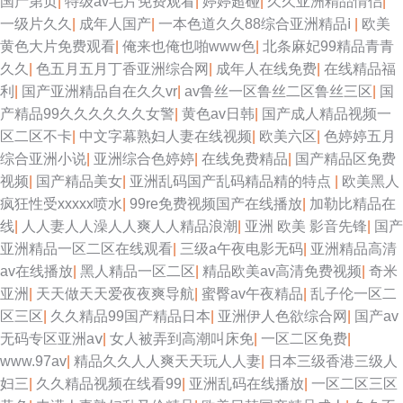
国产第页
|
特级av毛片免费观看
|
婷婷超碰
|
久久亚洲精品情侣
|
一级片久久
|
成年人国产
|
一本色道久久88综合亚洲精品ⅰ
|
欧美
黄色大片免费观看
|
俺来也俺也啪www色
|
北条麻妃99精品青青
久久
|
色五月五月丁香亚洲综合网
|
成年人在线免费
|
在线精品福
利
|
国产亚洲精品自在久久vr
|
av鲁丝一区鲁丝二区鲁丝三区
|
国
产精品99久久久久久久女警
|
黄色av日韩
|
国产成人精品视频一
区二区不卡
|
中文字幕熟妇人妻在线视频
|
欧美六区
|
色婷婷五月
综合亚洲小说
|
亚洲综合色婷婷
|
在线免费精品
|
国产精品区免费
视频
|
国产精品美女
|
亚洲乱码国产乱码精品精的特点
|
欧美黑人
疯狂性受xxxxx喷水
|
99re免费视频国产在线播放
|
加勒比精品在
线
|
人人妻人人澡人人爽人人精品浪潮
|
亚洲 欧美 影音先锋
|
国产
亚洲精品一区二区在线观看
|
三级a午夜电影无码
|
亚洲精品高清
av在线播放
|
黑人精品一区二区
|
精品欧美аv高清免费视频
|
奇米
亚洲
|
天天做天天爱夜夜爽导航
|
蜜臀av午夜精品
|
乱子伦一区二
区三区
|
久久精品99国产精品日本
|
亚洲伊人色欲综合网
|
国产av
无码专区亚洲aⅴ
|
女人被弄到高潮叫床免
|
一区二区免费
|
www.97av
|
精品久久人人爽天天玩人人妻
|
日本三级香港三级人
妇三
|
久久精品视频在线看99
|
亚洲乱码在线播放
|
一区二区三区