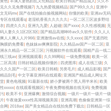
黄色
|
丰满人妻熟妇乱又伦精品
|
欧美日韩国产精品成人
|
久久不
见久久见免费视频7
|
九九热爱视频精品
|
国产99久久久
|
亚洲中
文无码mv
|
国产在线拍揄自揄视频网站
|
你懂的欧美
|
亚洲aⅴ无码
专区在线观看q
|
老湿机香蕉久久久久久
|
一区二区三区波多野结
衣
|
四虎久久久
|
亚洲九九爱
|
人超碰
|
国产xxxx
|
久久性感视频
|
无
码人妻久久1区2区3区
|
国产精品高潮呻吟av久久软件
|
久久人人
爽人人爽人人片966
|
亚洲激情av在线
|
久久xxxx
|
国产无遮挡吃
胸膜奶免费看
|
色妺妺av爽爽影院
|
久久精品av国产一区二区
|
亚
洲永久精品一区二区三区
|
污视频软件在线观看
|
国精产品一线二
线三线av
|
亚洲视频观看
|
久久99网站
|
一级免费视频
|
欧美一区
二区高清
|
日韩好精品视频你懂的
|
四虎图库
|
成人在线三级
|
久
久久久国产一区二区
|
欧美日韩精
|
另类毛片
|
成人精品影视
|
国产
精品刮毛
|
中文字幕亚洲码在线观看
|
亚洲国产精品成人网址天
堂
|
黄色电视频
|
91最新在线
|
娇小萝被两个黑人用半米长
|
欧美
性xxxxx
|
在线观看视频区
|
午夜免费啪视频在线无码
|
免费视频
污
|
欧美不卡
|
亚洲爆爽
|
激情综合视频
|
一级片一级片一级片一级
片
|
午夜做爰xxxⅹ性高湖视频美国
|
亚洲高潮
|
色偷偷亚洲第一综
合网
|
2018av
|
国产美女精品自在线拍免费下载出
|
日韩精品一区