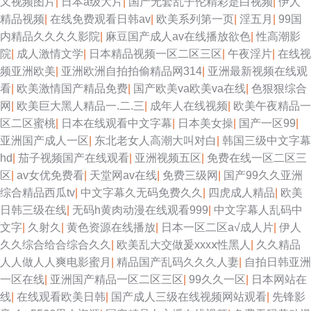
又视频图片
|
日本a级大片
|
国产无套乱子伦精彩是白视频
|
伊人
精品视频
|
在线免费观看日韩av
|
欧美系列第一页
|
淫五月
|
99国
内精品久久久久影院
|
麻豆国产成人av在线播放欲色
|
性高潮影
院
|
成人激情文学
|
日本精品视频一区二区三区
|
午夜淫片
|
在线视
频亚洲欧美
|
亚洲欧洲自拍拍偷精品网314
|
亚洲最新视频在线观
看
|
欧美激情国产精品免费
|
国产欧美va欧美va在线
|
色狠狠综合
网
|
欧美巨大黑人精品一.二.三
|
成年人在线视频
|
欧美午夜精品一
区二区蜜桃
|
日本在线观看中文字幕
|
日本美女操
|
国产一区99
|
亚洲国产成人一区
|
东北老女人高潮大叫对白
|
韩国三级中文字幕
hd
|
茄子视频国产在线观看
|
亚洲视频五区
|
免费在线一区二区三
区
|
av女优免费看
|
天堂网av在线
|
免费三级网
|
国产99久久亚洲
综合精品西瓜tv
|
中文字幕久无码免费久久
|
四虎成人精品
|
欧美
日韩三级在线
|
无码h黄肉动漫在线观看999
|
中文字幕人乱码中
文字
|
久射久
|
黄色资源在线播放
|
日本一区二区a√成人片
|
伊人
久久综合给合综合久久
|
欧美乱大交做爰xxxⅹ性黑人
|
久久精品
人人做人人爽电影蜜月
|
精品国产乱码久久久人妻
|
自拍日韩亚洲
一区在线
|
亚洲国产精品一区二区三区
|
99久久一区
|
日本网站在
线
|
在线观看欧美日韩
|
国产成人三级在线视频网站观看
|
先锋影